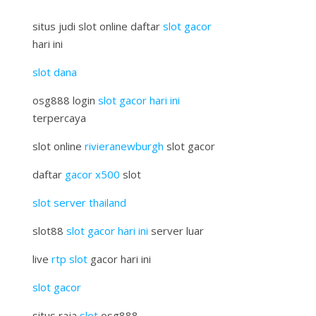
situs judi slot online daftar
slot gacor
hari ini
slot dana
osg888 login
slot gacor hari ini
terpercaya
slot online
rivieranewburgh
slot gacor
daftar
gacor x500
slot
slot server thailand
slot88
slot gacor hari ini
server luar
live
rtp slot
gacor hari ini
slot gacor
situs raja
slot
osg888