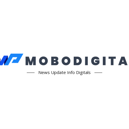
News Update Info Digitals