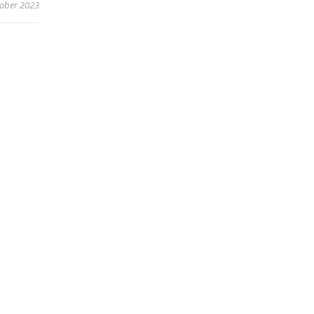
tober 2023