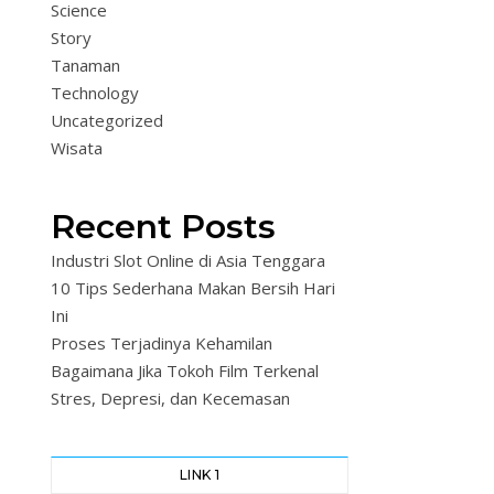
Science
Story
Tanaman
Technology
Uncategorized
Wisata
Recent Posts
Industri Slot Online di Asia Tenggara
10 Tips Sederhana Makan Bersih Hari
Ini
Proses Terjadinya Kehamilan
Bagaimana Jika Tokoh Film Terkenal
Stres, Depresi, dan Kecemasan
LINK 1