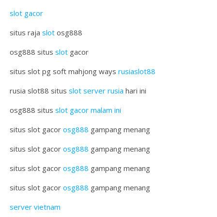
slot gacor
situs raja
slot
osg888
osg888 situs
slot
gacor
situs slot pg soft mahjong ways
rusiaslot88
rusia slot88 situs
slot server rusia
hari ini
osg888 situs
slot gacor malam ini
situs slot gacor
osg888
gampang menang
situs slot gacor
osg888
gampang menang
situs slot gacor
osg888
gampang menang
situs slot gacor
osg888
gampang menang
server vietnam