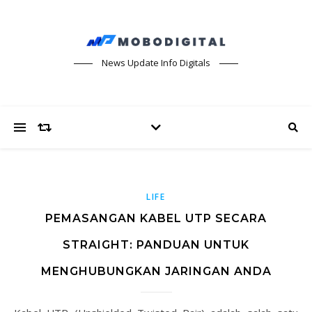
News Update Info Digitals
LIFE
PEMASANGAN KABEL UTP SECARA
STRAIGHT: PANDUAN UNTUK
MENGHUBUNGKAN JARINGAN ANDA