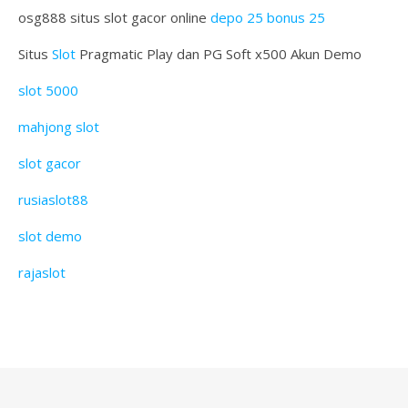
osg888 situs slot gacor online
depo 25 bonus 25
Situs
Slot
Pragmatic Play dan PG Soft x500 Akun Demo
slot 5000
mahjong slot
slot gacor
rusiaslot88
slot demo
rajaslot