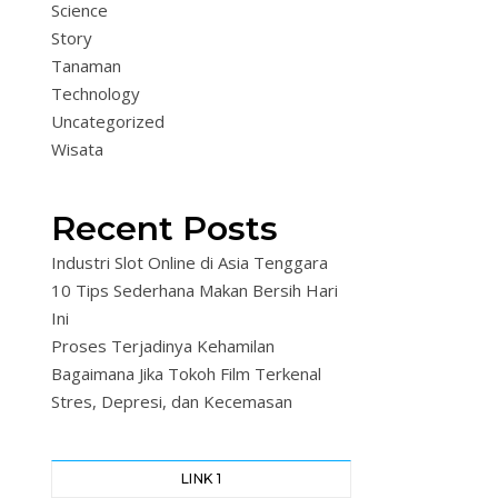
Science
Story
Tanaman
Technology
Uncategorized
Wisata
Recent Posts
Industri Slot Online di Asia Tenggara
10 Tips Sederhana Makan Bersih Hari
Ini
Proses Terjadinya Kehamilan
Bagaimana Jika Tokoh Film Terkenal
Stres, Depresi, dan Kecemasan
LINK 1