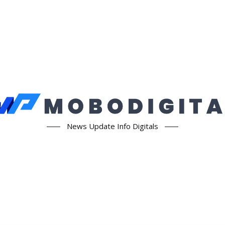
News Update Info Digitals