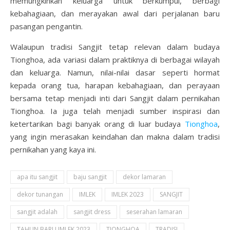
memungkinkan keluarga untuk berkumpul, berbagi
kebahagiaan, dan merayakan awal dari perjalanan baru
pasangan pengantin.
Walaupun tradisi Sangjit tetap relevan dalam budaya
Tionghoa, ada variasi dalam praktiknya di berbagai wilayah
dan keluarga. Namun, nilai-nilai dasar seperti hormat
kepada orang tua, harapan kebahagiaan, dan perayaan
bersama tetap menjadi inti dari Sangjit dalam pernikahan
Tionghoa. Ia juga telah menjadi sumber inspirasi dan
ketertarikan bagi banyak orang di luar budaya
Tionghoa
,
yang ingin merasakan keindahan dan makna dalam tradisi
pernikahan yang kaya ini.
apa itu sangjit
baju sangjit
dekor lamaran
dekor tunangan
IMLEK
IMLEK 2023
SANGJIT
sangjit adalah
sangjit dress
seserahan lamaran
TAHUN BARU IMLEK 2023
TIONGHOA
TRADISI