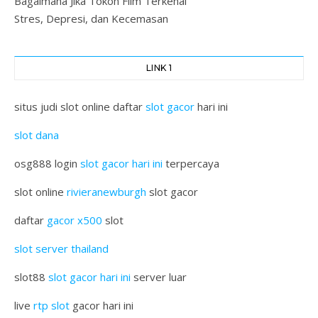
Bagaimana Jika Tokoh Film Terkenal
Stres, Depresi, dan Kecemasan
LINK 1
situs judi slot online daftar
slot gacor
hari ini
slot dana
osg888 login
slot gacor hari ini
terpercaya
slot online
rivieranewburgh
slot gacor
daftar
gacor x500
slot
slot server thailand
slot88
slot gacor hari ini
server luar
live
rtp slot
gacor hari ini