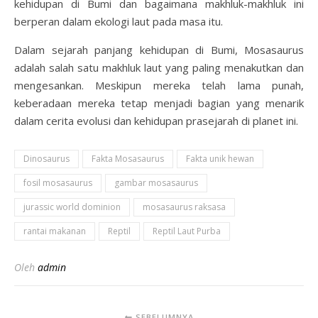
kehidupan di Bumi dan bagaimana makhluk-makhluk ini
berperan dalam ekologi laut pada masa itu.
Dalam sejarah panjang kehidupan di Bumi, Mosasaurus
adalah salah satu makhluk laut yang paling menakutkan dan
mengesankan. Meskipun mereka telah lama punah,
keberadaan mereka tetap menjadi bagian yang menarik
dalam cerita evolusi dan kehidupan prasejarah di planet ini.
Dinosaurus
Fakta Mosasaurus
Fakta unik hewan
fosil mosasaurus
gambar mosasaurus
jurassic world dominion
mosasaurus raksasa
rantai makanan
Reptil
Reptil Laut Purba
Oleh
admin
SEBELUMNYA