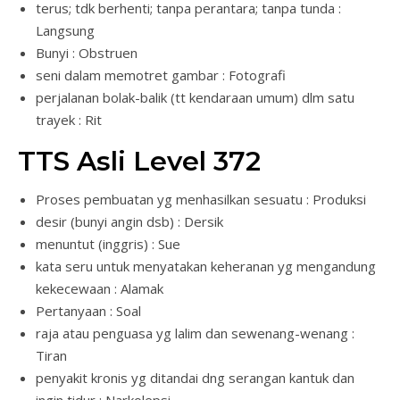
terus; tdk berhenti; tanpa perantara; tanpa tunda :
Langsung
Bunyi : Obstruen
seni dalam memotret gambar : Fotografi
perjalanan bolak-balik (tt kendaraan umum) dlm satu
trayek : Rit
TTS Asli Level 372
Proses pembuatan yg menhasilkan sesuatu : Produksi
desir (bunyi angin dsb) : Dersik
menuntut (inggris) : Sue
kata seru untuk menyatakan keheranan yg mengandung
kekecewaan : Alamak
Pertanyaan : Soal
raja atau penguasa yg lalim dan sewenang-wenang :
Tiran
penyakit kronis yg ditandai dng serangan kantuk dan
ingin tidur : Narkolepsi