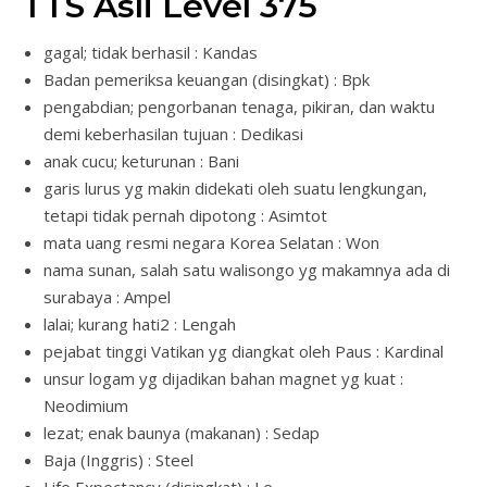
TTS Asli Level 375
gagal; tidak berhasil : Kandas
Badan pemeriksa keuangan (disingkat) : Bpk
pengabdian; pengorbanan tenaga, pikiran, dan waktu
demi keberhasilan tujuan : Dedikasi
anak cucu; keturunan : Bani
garis lurus yg makin didekati oleh suatu lengkungan,
tetapi tidak pernah dipotong : Asimtot
mata uang resmi negara Korea Selatan : Won
nama sunan, salah satu walisongo yg makamnya ada di
surabaya : Ampel
lalai; kurang hati2 : Lengah
pejabat tinggi Vatikan yg diangkat oleh Paus : Kardinal
unsur logam yg dijadikan bahan magnet yg kuat :
Neodimium
lezat; enak baunya (makanan) : Sedap
Baja (Inggris) : Steel
Life Expectancy (disingkat) : Le