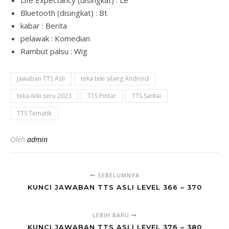
Bluetooth (disingkat) : Bt
kabar : Berita
pelawak : Komedian
Rambut palsu : Wig
Jawaban TTS Asli
teka teki silang Android
teka-teki seru 2023
TTS Pintar
TTS Santai
TTS Tematik
Oleh
admin
SEBELUMNYA
KUNCI JAWABAN TTS ASLI LEVEL 366 – 370
LEBIH BARU
KUNCI JAWABAN TTS ASLI LEVEL 376 – 380