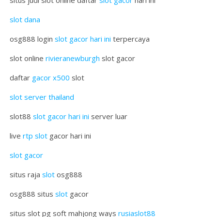
slot dana
osg888 login
slot gacor hari ini
terpercaya
slot online
rivieranewburgh
slot gacor
daftar
gacor x500
slot
slot server thailand
slot88
slot gacor hari ini
server luar
live
rtp slot
gacor hari ini
slot gacor
situs raja
slot
osg888
osg888 situs
slot
gacor
situs slot pg soft mahjong ways
rusiaslot88