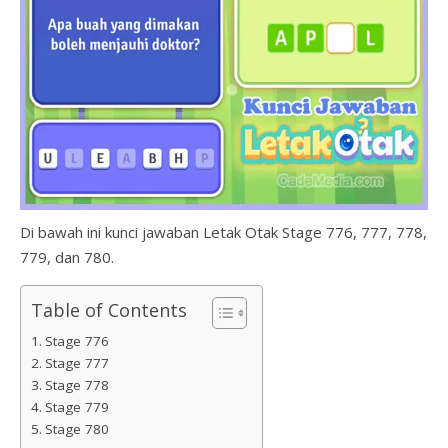
Di bawah ini kunci jawaban Letak Otak Stage 776, 777, 778,
779, dan 780.
Table of Contents
Stage 776
Stage 777
Stage 778
Stage 779
Stage 780