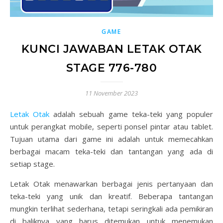
GAME
KUNCI JAWABAN LETAK OTAK
STAGE 776-780
11 November 2023
Letak Otak
adalah sebuah game teka-teki yang populer
untuk perangkat mobile, seperti ponsel pintar atau tablet.
Tujuan utama dari game ini adalah untuk memecahkan
berbagai macam teka-teki dan tantangan yang ada di
setiap stage.
Letak Otak menawarkan berbagai jenis pertanyaan dan
teka-teki yang unik dan kreatif. Beberapa tantangan
mungkin terlihat sederhana, tetapi seringkali ada pemikiran
di baliknya yang harus ditemukan untuk menemukan