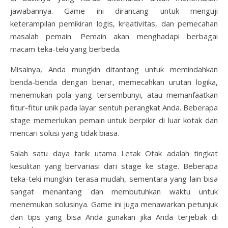
jawabannya. Game ini dirancang untuk menguji
keterampilan pemikiran logis, kreativitas, dan pemecahan
masalah pemain. Pemain akan menghadapi berbagai
macam teka-teki yang berbeda.
Misalnya, Anda mungkin ditantang untuk memindahkan
benda-benda dengan benar, memecahkan urutan logika,
menemukan pola yang tersembunyi, atau memanfaatkan
fitur-fitur unik pada layar sentuh perangkat Anda. Beberapa
stage memerlukan pemain untuk berpikir di luar kotak dan
mencari solusi yang tidak biasa.
Salah satu daya tarik utama Letak Otak adalah tingkat
kesulitan yang bervariasi dari stage ke stage. Beberapa
teka-teki mungkin terasa mudah, sementara yang lain bisa
sangat menantang dan membutuhkan waktu untuk
menemukan solusinya. Game ini juga menawarkan petunjuk
dan tips yang bisa Anda gunakan jika Anda terjebak di