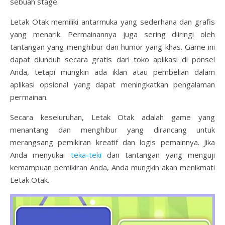
sebuah stage.
Letak Otak memiliki antarmuka yang sederhana dan grafis
yang menarik. Permainannya juga sering diiringi oleh
tantangan yang menghibur dan humor yang khas. Game ini
dapat diunduh secara gratis dari toko aplikasi di ponsel
Anda, tetapi mungkin ada iklan atau pembelian dalam
aplikasi opsional yang dapat meningkatkan pengalaman
permainan.
Secara keseluruhan, Letak Otak adalah game yang
menantang dan menghibur yang dirancang untuk
merangsang pemikiran kreatif dan logis pemainnya. Jika
Anda menyukai
teka-teki
dan tantangan yang menguji
kemampuan pemikiran Anda, Anda mungkin akan menikmati
Letak Otak.