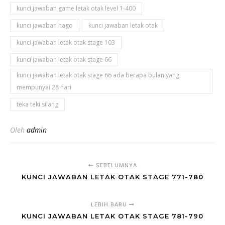
kunci jawaban game letak otak level 1-400
kunci jawaban hago
kunci jawaban letak otak
kunci jawaban letak otak stage 103
kunci jawaban letak otak stage 66
kunci jawaban letak otak stage 66 ada berapa bulan yang
mempunyai 28 hari
teka teki silang
Oleh
admin
SEBELUMNYA
KUNCI JAWABAN LETAK OTAK STAGE 771-780
LEBIH BARU
KUNCI JAWABAN LETAK OTAK STAGE 781-790