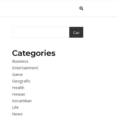
Cari
Categories
Business
Entertainment
Game
Geografis
Health
Hewan
Kecantikan
Life
News