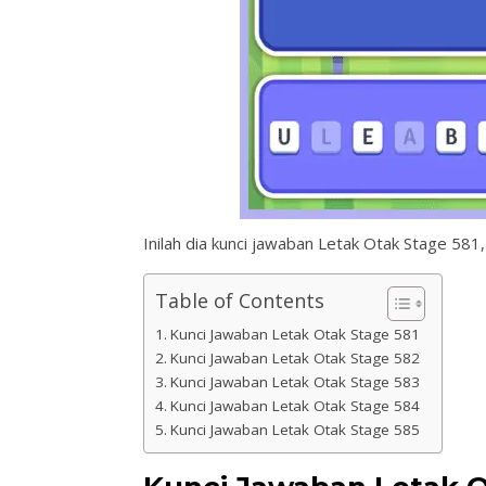
Inilah dia kunci jawaban Letak Otak Stage 581
Table of Contents
Kunci Jawaban Letak Otak Stage 581
Kunci Jawaban Letak Otak Stage 582
Kunci Jawaban Letak Otak Stage 583
Kunci Jawaban Letak Otak Stage 584
Kunci Jawaban Letak Otak Stage 585