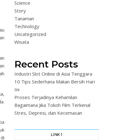
Science
Story
Tanaman
Technology
au
Uncategorized
an
Wisata
an
Recent Posts
an
ah
Industri Slot Online di Asia Tenggara
10 Tips Sederhana Makan Bersih Hari
Ini
a,
Proses Terjadinya Kehamilan
a.
Bagaimana Jika Tokoh Film Terkenal
Stres, Depresi, dan Kecemasan
pa
uk
LINK 1
di