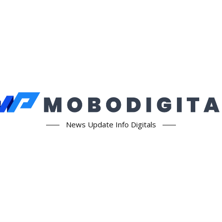
News Update Info Digitals