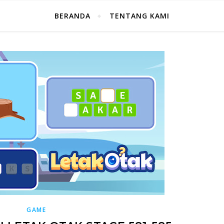
BERANDA
TENTANG KAMI
GAME