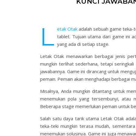
KUNCI JAWABAN
L
etak Otak
adalah sebuah game teka-tek
tablet. Tujuan utama dari game ini
yang ada di setiap stage.
Letak Otak menawarkan berbagai jenis pert
mungkin terlihat sederhana, tetapi seringka
jawabannya. Game ini dirancang untuk menguji
pemain. Pemain akan menghadapi berbagai ma
Misalnya, Anda mungkin ditantang untuk me
menemukan pola yang tersembunyi, atau mem
Beberapa stage memerlukan pemain untuk berpik
Salah satu daya tarik utama Letak Otak adala
teka-teki mungkin terasa mudah, sementara
menemukan solusinya. Game ini juga menawark