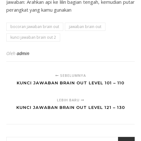
Jawaban: Arahkan api ke lilin bagian tengah, kemudian putar
perangkat yang kamu gunakan
bocoran jawaban brain out
jawaban brain out
kunci jawaban brain out 2
Oleh
admin
SEBELUMNYA
KUNCI JAWABAN BRAIN OUT LEVEL 101 – 110
LEBIH BARU
KUNCI JAWABAN BRAIN OUT LEVEL 121 – 130