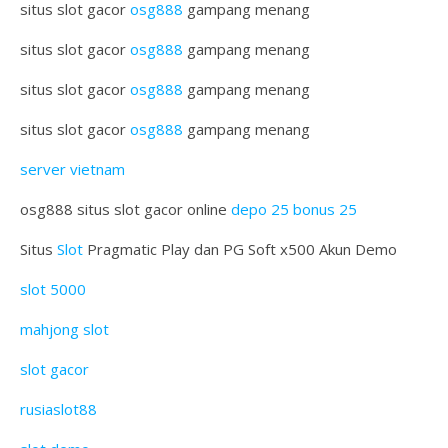
situs slot gacor
osg888
gampang menang
situs slot gacor
osg888
gampang menang
situs slot gacor
osg888
gampang menang
situs slot gacor
osg888
gampang menang
server vietnam
osg888 situs slot gacor online
depo 25 bonus 25
Situs
Slot
Pragmatic Play dan PG Soft x500 Akun Demo
slot 5000
mahjong slot
slot gacor
rusiaslot88