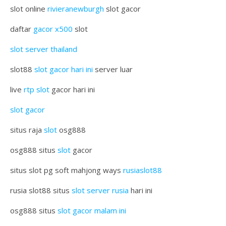
slot online
rivieranewburgh
slot gacor
daftar
gacor x500
slot
slot server thailand
slot88
slot gacor hari ini
server luar
live
rtp slot
gacor hari ini
slot gacor
situs raja
slot
osg888
osg888 situs
slot
gacor
situs slot pg soft mahjong ways
rusiaslot88
rusia slot88 situs
slot server rusia
hari ini
osg888 situs
slot gacor malam ini