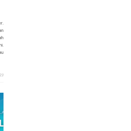
r.
an
ah
i.
au
023