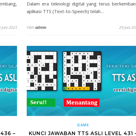
kembang,
Dalam era teknologi digital yang terus berkemban
aplikasi TTS (Text-to-Speech) telah…
 Juni 2023
Oleh
admin
29 Juni 2
GAME
436 –
KUNCI JAWABAN TTS ASLI LEVEL 431 