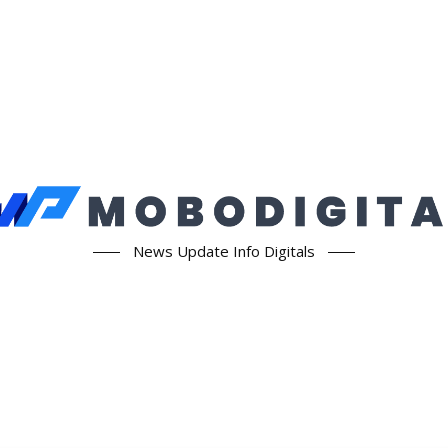
News Update Info Digitals