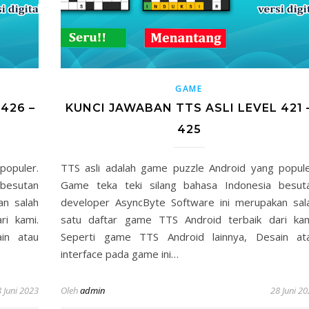
GAME
426 –
KUNCI JAWABAN TTS ASLI LEVEL 421 
425
populer.
TTS asli adalah game puzzle Android yang popule
besutan
Game teka teki silang bahasa Indonesia besut
an salah
developer AsyncByte Software ini merupakan sal
ri kami.
satu daftar game TTS Android terbaik dari kam
in atau
Seperti game TTS Android lainnya, Desain at
interface pada game ini…
 Juni 2023
Oleh
admin
28 Juni 2